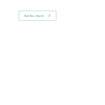
Saiba mais
NR – 34
Condições e Meio Ambiente de
Trabalho na Indústria da
Construção, Reparação e
Desmonte Naval
Saiba Mais
NR - 35