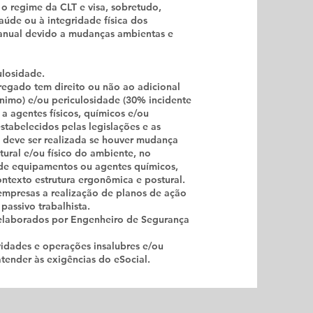
o regime da CLT e visa, sobretudo,
 saúde ou à integridade física dos
anual devido a mudanças ambientas e
ulosidade.
pregado tem direito ou não ao adicional
nimo) e/ou periculosidade (30% incidente
a agentes físicos, químicos e/ou
stabelecidos pelas legislações e as
o deve ser realizada se houver mudança
tural e/ou físico do ambiente, no
e equipamentos ou agentes químicos,
contexto estrutura ergonômica e postural.
 empresas a realização de planos de ação
passivo trabalhista.
 elaborados por Engenheiro de Segurança
vidades e operações insalubres e/ou
tender às exigências do eSocial.