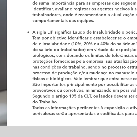
de suma importância para as empresas que seguem 
identificar, avaliar e registrar os agentes nocivos à
trabalhadores, onde é recomendado a atualização 
comportamentais das equipes.
A sigla LIP significa Laudo de Insalubridade e peric
Tem por objetivo identificar e estabelecer se o em
de e insalubridade (10%, 20% ou 40% do salário-mí
do salário do trabalhador) em virtude da exposição 
biológicos, considerando os limites de tolerâncias e
proteções fornecidas pela empresa, sua atualizaçã
nas condições de trabalho, sendo no processo estru
processo de produção e/ou mudança no manuseio d
físicos e biológicos. Vale lembrar que entra nesse 
São importantes principalmente por possibilitar às
preventivos ou corretivos, minimizando um possível 
Segundo o artigo 195 da CLT, os laudos devem ser
do Trabalho.
Todas as informações pertinentes à exposição a ati
periculosas serão apresentadas e codificadas para a