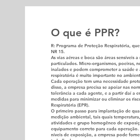
O que é PPR?
R: Programa de Proteção Respiratória, qu
NR 15.
As vias aéreas e boca são áreas sensíveis a
particulados. Micro-organismos, poeiras, né
inalados e podem comprometer a saúde e a
respiratória é muito importante no ambient
Cada operação tem uma necessidade protet
disso, a empresa precisa se apoiar nas norm
tolerância a cada agente, e a partir daí a
medidas para minimizar ou eliminar os ris
Respiratória (EPR).
O primeiro passo para implantação de qual
medição ambiental, tais quais temperatur
atividades e grupo homogêneo de exposiçã
equipamento correto para cada operação. 
níveis de exposição, a empresa pode fornec