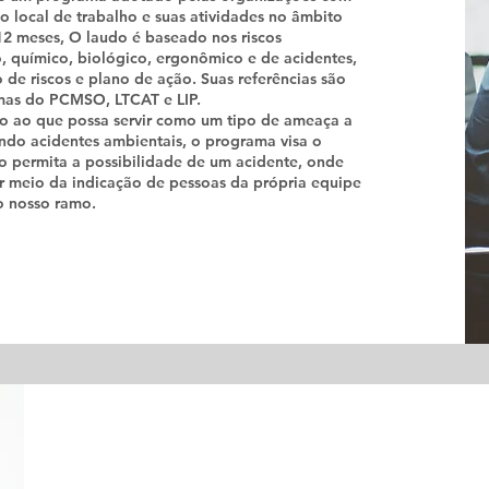
 no local de trabalho e suas atividades no âmbito
 12 meses, O laudo é baseado nos riscos
co, químico, biológico, ergonômico e de acidentes,
de riscos e plano de ação. Suas referências são
amas do PCMSO, LTCAT e LIP.
ão ao que possa servir como um tipo de ameaça a
indo acidentes ambientais, o programa visa o
o permita a possibilidade de um acidente, onde
r meio da indicação de pessoas da própria equipe
o nosso ramo.